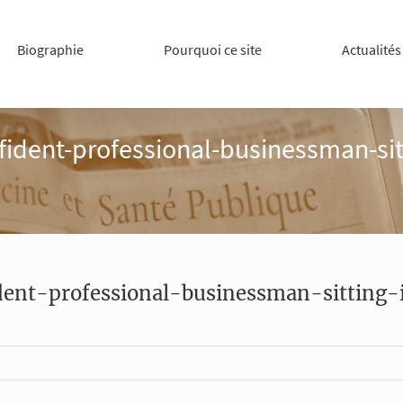
Biographie
Pourquoi ce site
Actualités
fident-professional-businessman-sit
dent-professional-businessman-sitting