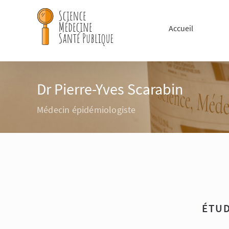
Passer
au
Accueil
contenu
Dr Pierre-Yves Scarabin
Médecin épidémiologiste
ÉTUD