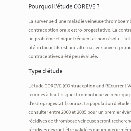
Pourquoi l’étude COREVE ?
La survenue d’une maladie veineuse thromboemboli
contraception orale estro-progestative. La contr
un problème clinique fréquent et non résolu. L’util
utérin bioactifs est une alternative souvent prop
contraceptives a été peu évaluée.
Type d’étude
L’étude COREVE (COntraception and REcurrent Ven
femmes à haut risque thrombotique veineux qui pr
d’estroprogestatifs oraux. La population d’étud
consulter entre 2000 et 2005 pour un premier é
récidives de thrombose veineuse seront recherché
récidives devront être validées par imagerie médi