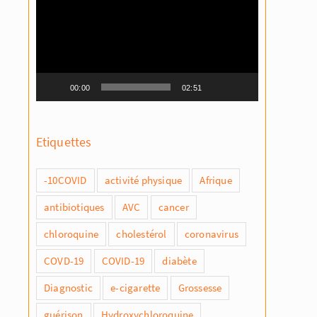
vidéo
00:00
02:51
Etiquettes
-10COVID
activité physique
Afrique
antibiotiques
AVC
cancer
chloroquine
cholestérol
coronavirus
COVD-19
COVID-19
diabète
Diagnostic
e-cigarette
Grossesse
guérison
Hydroxychloroquine