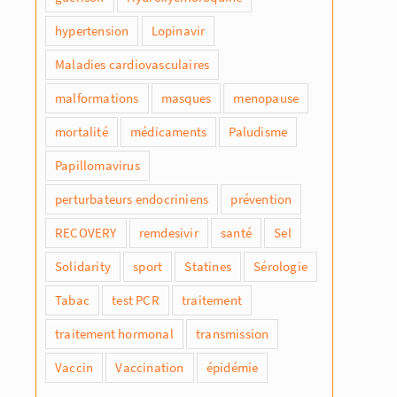
hypertension
Lopinavir
Maladies cardiovasculaires
malformations
masques
menopause
mortalité
médicaments
Paludisme
Papillomavirus
perturbateurs endocriniens
prévention
RECOVERY
remdesivir
santé
Sel
Solidarity
sport
Statines
Sérologie
Tabac
test PCR
traitement
traitement hormonal
transmission
Vaccin
Vaccination
épidémie