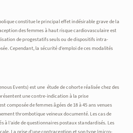
que constitue le principal effet indésirable grave de la
aception des femmes à haut risque cardiovasculaire est
isation de progestatifs seuls ou de dispositifs intra-
osée. Cependant, la sécurité d’emploi de ces modalités
ous Events) est une étude de cohorte réalisée chez des
ésentent une contre-indication à la prise
e est composée de femmes âgées de 18 à 45 ans venues
vènement thrombotique veineux documenté. Les cas de
s à l’aide de questionnaires postaux standardisés. Les
cale. La prise d’une contraception et son type (micro-