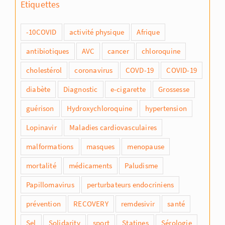
Etiquettes
-10COVID
activité physique
Afrique
antibiotiques
AVC
cancer
chloroquine
cholestérol
coronavirus
COVD-19
COVID-19
diabète
Diagnostic
e-cigarette
Grossesse
guérison
Hydroxychloroquine
hypertension
Lopinavir
Maladies cardiovasculaires
malformations
masques
menopause
mortalité
médicaments
Paludisme
Papillomavirus
perturbateurs endocriniens
prévention
RECOVERY
remdesivir
santé
Sel
Solidarity
sport
Statines
Sérologie