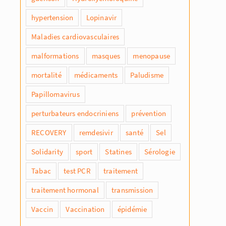
hypertension
Lopinavir
Maladies cardiovasculaires
malformations
masques
menopause
mortalité
médicaments
Paludisme
Papillomavirus
perturbateurs endocriniens
prévention
RECOVERY
remdesivir
santé
Sel
Solidarity
sport
Statines
Sérologie
Tabac
test PCR
traitement
traitement hormonal
transmission
Vaccin
Vaccination
épidémie