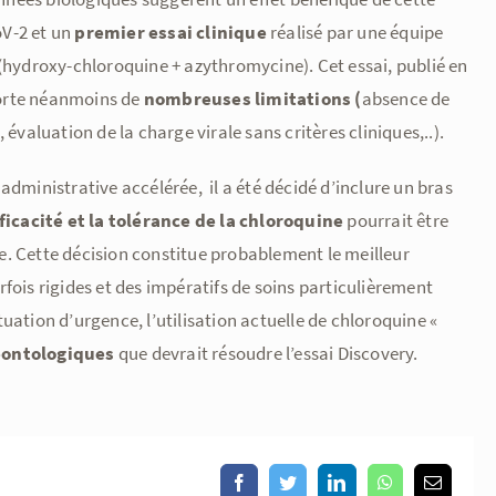
oV-2 et un
premier essai clinique
réalisé par une équipe
(hydroxy-chloroquine + azythromycine). Cet essai, publié en
orte néanmoins de
nombreuses limitations (
absence de
 évaluation de la charge virale sans critères cliniques,..).
administrative accélérée, il a été décidé d’inclure un bras
ficacité et la tolérance de la chloroquine
pourrait être
e. Cette décision constitue probablement le meilleur
is rigides et des impératifs de soins particulièrement
uation d’urgence, l’utilisation actuelle de chloroquine «
éontologiques
que devrait résoudre l’essai Discovery.
Facebook
Twitter
LinkedIn
WhatsApp
Email