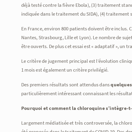
déjà testé contre la fièvre Ebola), (3) traitement sta
indiquée dans le traitement du SIDA), (4) traitement
En France, environ 800 patients doivent être inclus. C
Nantes, Strasbourg, Lille et Lyon). Le nombre de suj
être ouverts. De plus cet essai est « adaptatif », un 
Le critère de jugement principal est l’évolution cliniq
1 mois est également un critère privilégié.
Des premiers résultats sont attendus dans
quelques
particulièrement intéressant connaissant les résultat
Pourquoi et comment la chloroquine s’intègre-t-e
Largement médiatisée et très controversée, la chlor
été proposée dans le traitement de COVID-19. Des do