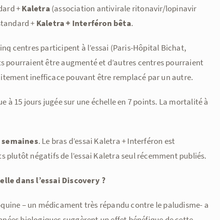
ndard +
Kaletra
(association antivirale ritonavir/lopinavir
 standard +
Kaletra + Interféron bêta
.
inq centres participent à l’essai (Paris-Hôpital Bichat,
ets pourraient être augmenté et d’autres centres pourraient
traitement inefficace pouvant être remplacé par un autre.
ue à 15 jours jugée sur une échelle en 7 points. La mortalité à
 semaines
. Le bras d’essai Kaletra + Interféron est
s plutôt négatifs de l’essai Kaletra seul récemment publiés.
lle dans l’essai Discovery ?
oquine – un médicament très répandu contre le paludisme- a
nnées biologiques suggèrent un effet bénéfique de cette