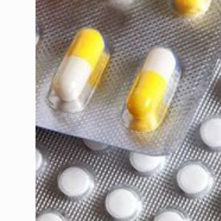
l'image
agrandie