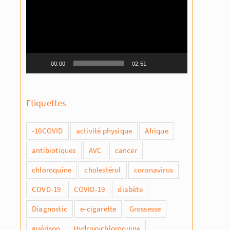
vidéo
00:00
02:51
Etiquettes
-10COVID
activité physique
Afrique
antibiotiques
AVC
cancer
chloroquine
cholestérol
coronavirus
COVD-19
COVID-19
diabète
Diagnostic
e-cigarette
Grossesse
guérison
Hydroxychloroquine