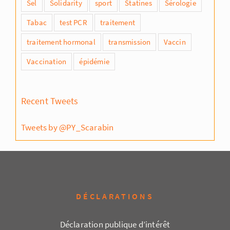
Sel
Solidarity
sport
Statines
Sérologie
Tabac
test PCR
traitement
traitement hormonal
transmission
Vaccin
Vaccination
épidémie
Recent Tweets
Tweets by @PY_Scarabin
DÉCLARATIONS
Déclaration publique d’intérêt