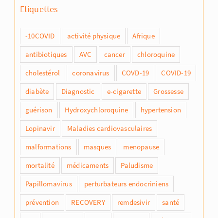
Etiquettes
-10COVID
activité physique
Afrique
antibiotiques
AVC
cancer
chloroquine
cholestérol
coronavirus
COVD-19
COVID-19
diabète
Diagnostic
e-cigarette
Grossesse
guérison
Hydroxychloroquine
hypertension
Lopinavir
Maladies cardiovasculaires
malformations
masques
menopause
mortalité
médicaments
Paludisme
Papillomavirus
perturbateurs endocriniens
prévention
RECOVERY
remdesivir
santé