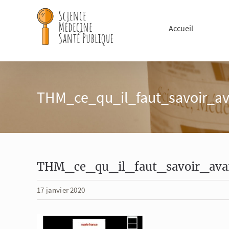
Passer
au
Accueil
contenu
THM_ce_qu_il_faut_savoir_a
THM_ce_qu_il_faut_savoir_av
17 janvier 2020