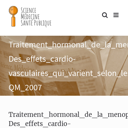
Passer
au
contenu
Traitement_hormonal_de_la_me
Des_effets_cardio-
vasculaires_qui_varient_selon_l
QM_2007
Traitement_hormonal_de_la_meno
Des_effets_cardio-