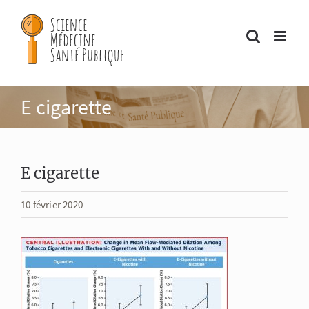
Passer
au
contenu
E cigarette
E cigarette
10 février 2020