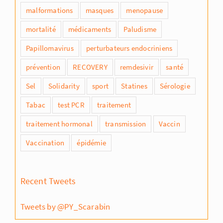
malformations
masques
menopause
mortalité
médicaments
Paludisme
Papillomavirus
perturbateurs endocriniens
prévention
RECOVERY
remdesivir
santé
Sel
Solidarity
sport
Statines
Sérologie
Tabac
test PCR
traitement
traitement hormonal
transmission
Vaccin
Vaccination
épidémie
Recent Tweets
Tweets by @PY_Scarabin