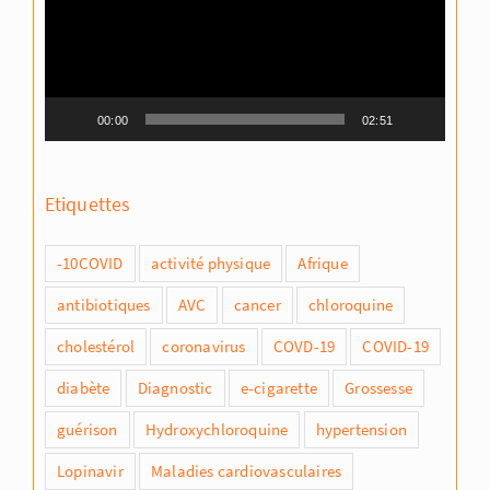
00:00
02:51
Etiquettes
-10COVID
activité physique
Afrique
antibiotiques
AVC
cancer
chloroquine
cholestérol
coronavirus
COVD-19
COVID-19
diabète
Diagnostic
e-cigarette
Grossesse
guérison
Hydroxychloroquine
hypertension
Lopinavir
Maladies cardiovasculaires