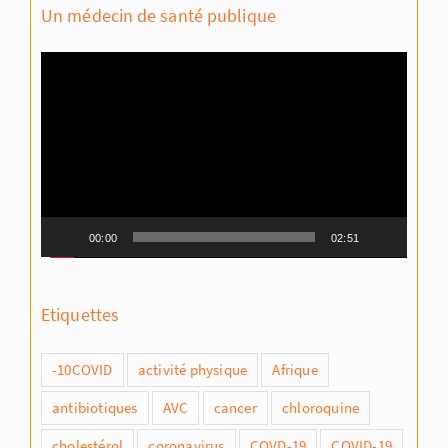
Un médecin de santé publique
Lecteur
vidéo
00:00
02:51
Etiquettes
-10COVID
activité physique
Afrique
antibiotiques
AVC
cancer
chloroquine
cholestérol
coronavirus
COVD-19
COVID-19