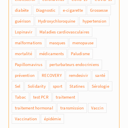
diabète
Diagnostic
e-cigarette
Grossesse
guérison
Hydroxychloroquine
hypertension
Lopinavir
Maladies cardiovasculaires
malformations
masques
menopause
mortalité
médicaments
Paludisme
Papillomavirus
perturbateurs endocriniens
prévention
RECOVERY
remdesivir
santé
Sel
Solidarity
sport
Statines
Sérologie
Tabac
test PCR
traitement
traitement hormonal
transmission
Vaccin
Vaccination
épidémie