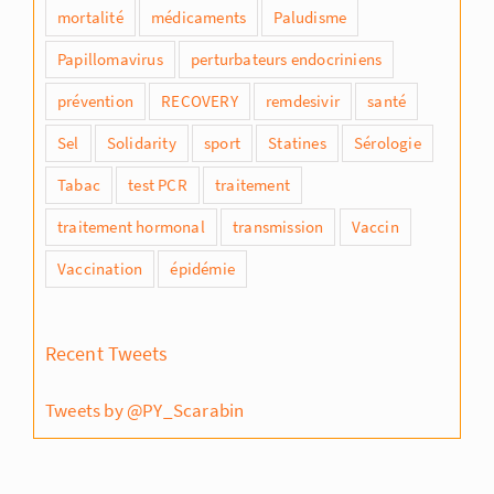
mortalité
médicaments
Paludisme
Papillomavirus
perturbateurs endocriniens
prévention
RECOVERY
remdesivir
santé
Sel
Solidarity
sport
Statines
Sérologie
Tabac
test PCR
traitement
traitement hormonal
transmission
Vaccin
Vaccination
épidémie
Recent Tweets
Tweets by @PY_Scarabin