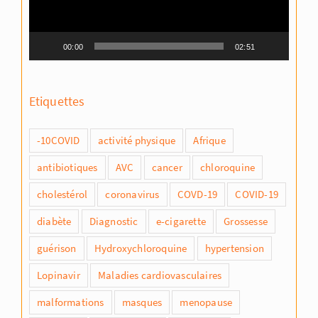
00:00
02:51
Etiquettes
-10COVID
activité physique
Afrique
antibiotiques
AVC
cancer
chloroquine
cholestérol
coronavirus
COVD-19
COVID-19
diabète
Diagnostic
e-cigarette
Grossesse
guérison
Hydroxychloroquine
hypertension
Lopinavir
Maladies cardiovasculaires
malformations
masques
menopause