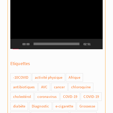
Lecteur
vidéo
00:00
02:51
Etiquettes
-10COVID
activité physique
Afrique
antibiotiques
AVC
cancer
chloroquine
cholestérol
coronavirus
COVD-19
COVID-19
diabète
Diagnostic
e-cigarette
Grossesse