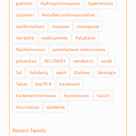
guérison
Hydroxychloroquine
hypertension
Lopinavir
Maladies cardiovasculaires
malformations
masques
menopause
mortalité
médicaments
Paludisme
Papillomavirus
perturbateurs endocriniens
prévention
RECOVERY
remdesivir
santé
Sel
Solidarity
sport
Statines
Sérologie
Tabac
test PCR
traitement
traitement hormonal
transmission
Vaccin
Vaccination
épidémie
Recent Tweets