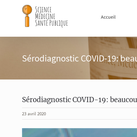
Passer
au
Accueil
contenu
Sérodiagnostic COVID-19: beau
Sérodiagnostic COVID-19: beaucoup
23 avril 2020
Voir