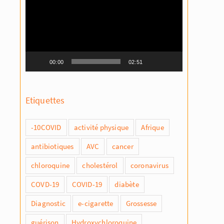
vidéo
00:00
02:51
Etiquettes
-10COVID
activité physique
Afrique
antibiotiques
AVC
cancer
chloroquine
cholestérol
coronavirus
COVD-19
COVID-19
diabète
Diagnostic
e-cigarette
Grossesse
guérison
Hydroxychloroquine