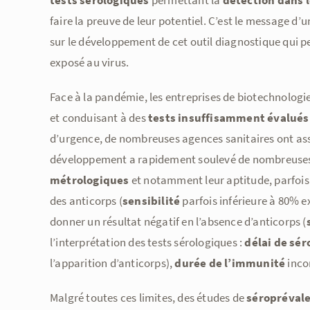
tests sérologiques
permettant la
détection dans l
faire la preuve de leur potentiel. C’est le message d’un
sur le développement de cet outil diagnostique qui p
exposé au virus.
Face à la pandémie, les entreprises de biotechnologie
et conduisant à des
tests insuffisamment évalués
d’urgence, de nombreuses agences sanitaires ont assoup
développement a rapidement soulevé de nombreuses
métrologiques
et notamment leur aptitude, parfois 
des anticorps (
sensibilité
parfois inférieure à 80% 
donner un résultat négatif en l’absence d’anticorps (
l’interprétation des tests sérologiques :
délai de sé
l’apparition d’anticorps),
durée de l’immunité
inco
Malgré toutes ces limites, des études de
séropréval