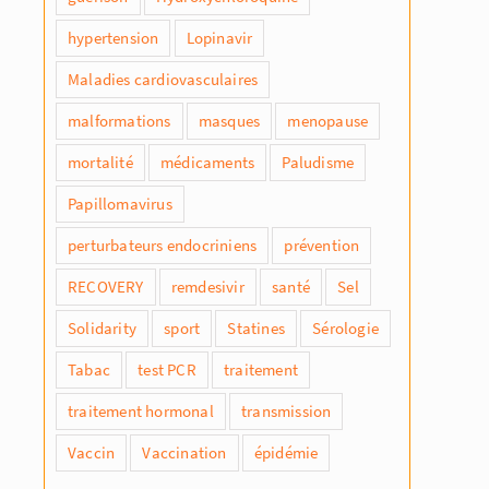
hypertension
Lopinavir
Maladies cardiovasculaires
malformations
masques
menopause
mortalité
médicaments
Paludisme
Papillomavirus
perturbateurs endocriniens
prévention
RECOVERY
remdesivir
santé
Sel
Solidarity
sport
Statines
Sérologie
Tabac
test PCR
traitement
traitement hormonal
transmission
Vaccin
Vaccination
épidémie