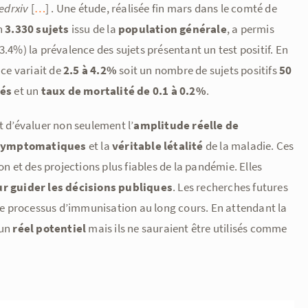
edrxiv
[
…
] . Une étude, réalisée fin mars dans le comté de
on
3.330 sujets
issu de la
population générale
, a permis
3.4%) la prévalence des sujets présentant un test positif. En
ce variait de
2.5 à 4.2%
soit un nombre de sujets positifs
50
més
et un
taux de mortalité de 0.1 à 0.2%
.
 d’évaluer non seulement l’
amplitude réelle de
symptomatiques
et la
véritable létalité
de la maladie. Ces
 et des projections plus fiables de la pandémie. Elles
ur guider les décisions publiques
. Les recherches futures
t le processus d’immunisation au long cours. En attendant la
 un
réel potentiel
mais ils ne sauraient être utilisés comme