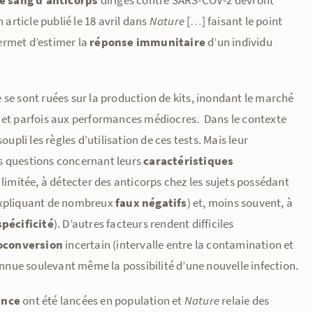
e sang d’anticorps
dirigés contre SARS-COV-2 devront
 article publié le 18 avril dans
Nature
[
…
] faisant le point
ermet d’estimer la
réponse immunitaire
d’un individu
 se sont ruées sur la production de kits, inondant le marché
et parfois aux performances médiocres. Dans le contexte
li les règles d’utilisation de ces tests. Mais leur
 questions concernant leurs
caractéristiques
limitée, à détecter des anticorps chez les sujets possédant
expliquant de nombreux
faux négatifs
) et, moins souvent, à
spécificité
). D’autres facteurs rendent difficiles
roconversion
incertain (intervalle entre la contamination et
nnue soulevant même la possibilité d’une nouvelle infection.
ence
ont été lancées en population et
Nature
relaie des